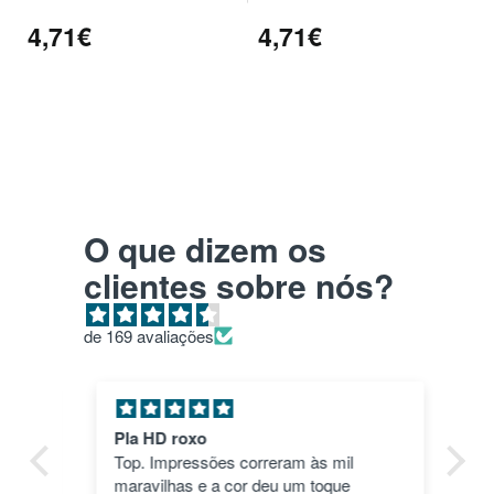
4,71€
4,71€
O que dizem os
clientes sobre nós?
de 169 avaliações
Pla HD roxo
Tu
ica
Top. Impressões correram às mil
en
maravilhas e a cor deu um toque
nã