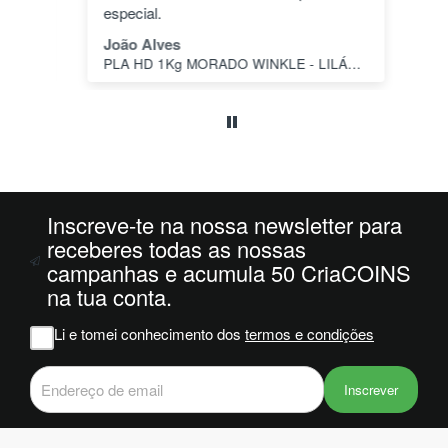
dos
especial.
pas
1"
João Alves
Jo
PLA HD 1Kg MORADO WINKLE - LILÁS – WINKLE
s a
o
da
ais
oi
 e
Inscreve-te na nossa newsletter para
m
receberes todas as nossas
campanhas e acumula 50 CriaCOINS
na
na tua conta.
iam
r
Li e tomei conhecimento dos
termos e condições
 do
Inscrever