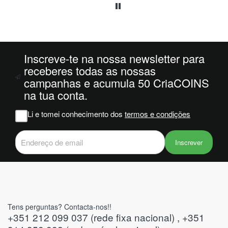
da
ais
oi
 e
Inscreve-te na nossa newsletter para
m
receberes todas as nossas
campanhas e acumula 50 CriaCOINS
na
na tua conta.
iam
r
Li e tomei conhecimento dos
termos e condições
 do
Inscrever
Tens perguntas? Contacta-nos!!
+351 212 099 037 (rede fixa nacional) , +351