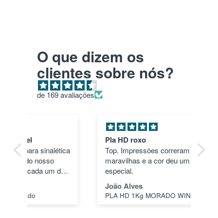
O que dizem os
clientes sobre nós?
de 169 avaliações
Pla HD roxo
Tu
ica
Top. Impressões correram às mil
en
maravilhas e a cor deu um toque
nã
dos
especial.
pas
1"
João Alves
Jo
PLA HD 1Kg MORADO WINKLE - LILÁS – WINKLE
s a
o