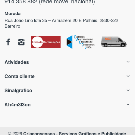
914 358 882 (rede móvel nacional)
Morada
Rua João Lino lote 35 – Armazém 20 E Palhais, 2830-222
Barreiro
Atividades
Conta cliente
Sinalgrafico
Kh4m3l3on
© 2026
Criaconsensos - Serviços Gráficos e Publicidade
.