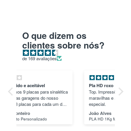
O que dizem os
clientes sobre nós?
de 169 avaliações
Pla HD roxo
Tu
ica
Top. Impressões correram às mil
en
maravilhas e a cor deu um toque
nã
dos
especial.
pas
1"
João Alves
Jo
PLA HD 1Kg MORADO WINKLE - LILÁS – WINKLE
s a
o