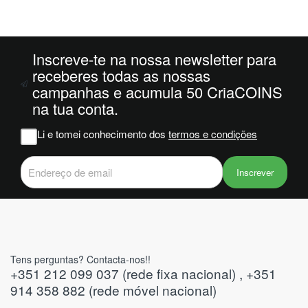
da
ais
oi
 e
Inscreve-te na nossa newsletter para
receberes todas as nossas
campanhas e acumula 50 CriaCOINS
m
na tua conta.
na
Li e tomei conhecimento dos
termos e condições
iam
r
 do
Inscrever
Tens perguntas? Contacta-nos!!
+351 212 099 037 (rede fixa nacional) , +351
914 358 882 (rede móvel nacional)