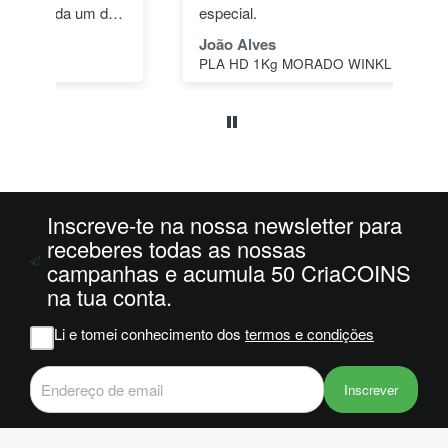
dos
especial.
pas
1"
João Alves
Jo
PLA HD 1Kg MORADO WINKLE - LILÁS – WINKLE
s a
o
da
ais
oi
 e
Inscreve-te na nossa newsletter para
m
receberes todas as nossas
campanhas e acumula 50 CriaCOINS
na
na tua conta.
iam
r
Li e tomei conhecimento dos
termos e condições
 do
Inscrever