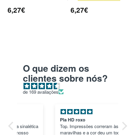
6,27€
6,27€
O que dizem os
clientes sobre nós?
de 169 avaliações
Pla HD roxo
Tu
ica
Top. Impressões correram às mil
en
maravilhas e a cor deu um toque
nã