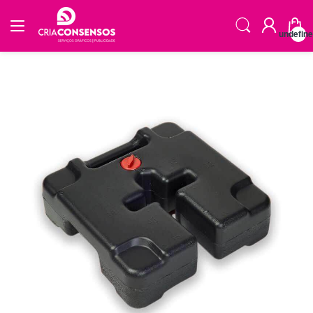
undefin