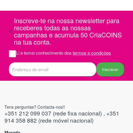
foi
1 e
Inscreve-te na nossa newsletter para
m
receberes todas as nossas
campanhas e acumula 50 CriaCOINS
na
na tua conta.
viam
er
Li e tomei conhecimento dos
termos e condições
s do
Inscrever
Tens perguntas? Contacta-nos!!
+351 212 099 037 (rede fixa nacional) , +351
914 358 882 (rede móvel nacional)
Morada