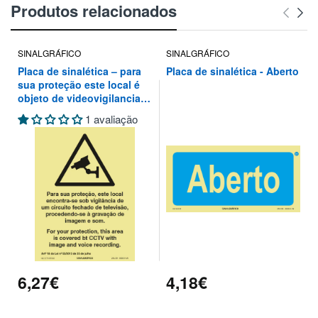
Produtos relacionados
SINALGRÁFICO
SINALGRÁFICO
Placa de sinalética – para
Placa de sinalética - Aberto
sua proteção este local é
objeto de videovigilancia
de um circuito fechado de
1 avaliação
televisão, procedendo-se à
gravação de imagem e som
6,27€
4,18€