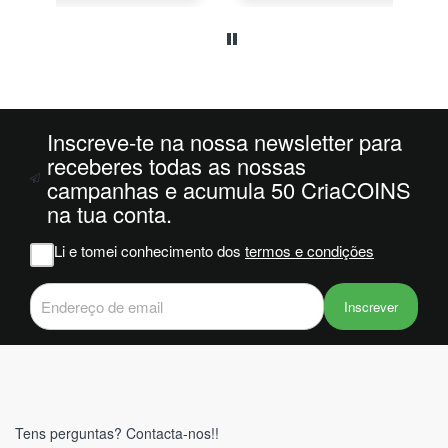
o
da
ais
oi
 e
Inscreve-te na nossa newsletter para
m
receberes todas as nossas
campanhas e acumula 50 CriaCOINS
na
na tua conta.
iam
r
Li e tomei conhecimento dos
termos e condições
 do
Inscrever
Tens perguntas? Contacta-nos!!