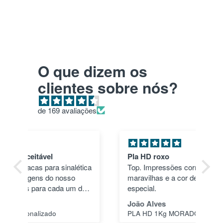
O que dizem os
clientes sobre nós?
de 169 avaliações
Pla HD roxo
Tu
ica
Top. Impressões correram às mil
en
maravilhas e a cor deu um toque
nã
dos
especial.
pas
1"
João Alves
Jo
PLA HD 1Kg MORADO WINKLE - LILÁS – WINKLE
s a