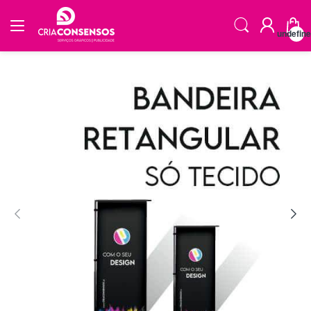
undefin