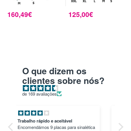
160,49€
125,00€
O que dizem os
clientes sobre nós?
de 169 avaliações
Pla HD roxo
T
tica
Top. Impressões correram às mil
e