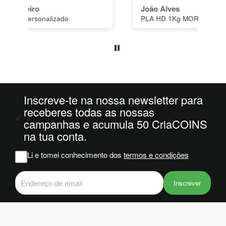
1"
João Alves
Jo
PLA HD 1Kg MORADO WINKLE - LILÁS – WINKLE
s a
o
da
ais
oi
 e
Inscreve-te na nossa newsletter para
m
receberes todas as nossas
campanhas e acumula 50 CriaCOINS
na
na tua conta.
iam
r
Li e tomei conhecimento dos
termos e condições
 do
Inscrever