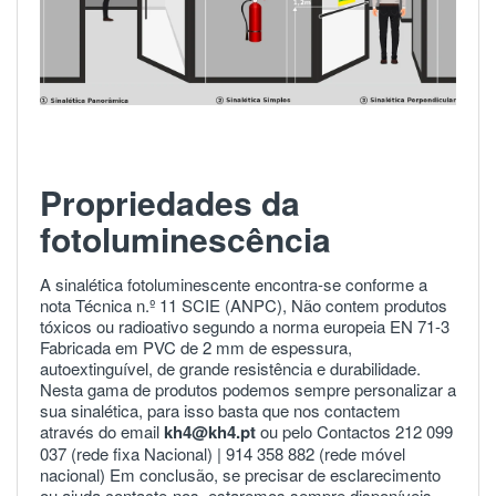
Propriedades da
fotoluminescência
A sinalética fotoluminescente encontra-se conforme a
nota Técnica n.º 11 SCIE (ANPC), Não contem produtos
tóxicos ou radioativo segundo a norma europeia
EN 71-3
Fabricada em PVC de 2 mm de espessura,
autoextinguível, de grande resistência e durabilidade.
Nesta gama de produtos podemos sempre personalizar a
sua sinalética, para isso basta que nos contactem
através do email
kh4@kh4.pt
ou pelo Contactos 212 099
037 (rede fixa Nacional) |
914 358 882
(rede móvel
nacional) Em conclusão, se precisar de esclarecimento
ou ajuda
contacte-nos
estaremos sempre disponíveis