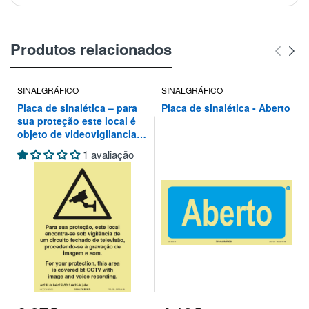
Produtos relacionados
SINALGRÁFICO
SINALGRÁFICO
Placa de sinalética – para
Placa de sinalética - Aberto
sua proteção este local é
objeto de videovigilancia
de um circuito fechado de
1 avaliação
televisão, procedendo-se à
gravação de imagem e som