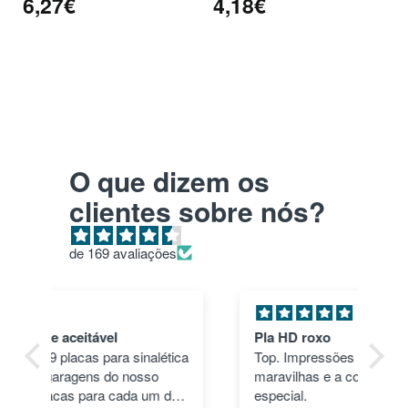
6,27€
4,18€
O que dizem os
clientes sobre nós?
de 169 avaliações
Pla HD roxo
Tu
ica
Top. Impressões correram às mil
en
maravilhas e a cor deu um toque
nã
dos
especial.
pas