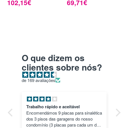
102,15€
69,71€
O que dizem os
clientes sobre nós?
de 169 avaliações
vel
Pla HD roxo
ara sinalética
Top. Impressões correram às mil
s do nosso
maravilhas e a cor deu um toque
ra cada um dos
especial.