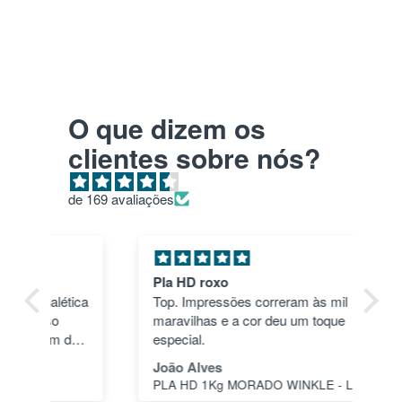
O que dizem os
clientes sobre nós?
de 169 avaliações
Pla HD roxo
Tu
ica
Top. Impressões correram às mil
en
maravilhas e a cor deu um toque
nã
dos
especial.
pas
1"
João Alves
Jo
PLA HD 1Kg MORADO WINKLE - LILÁS – WINKLE
s a