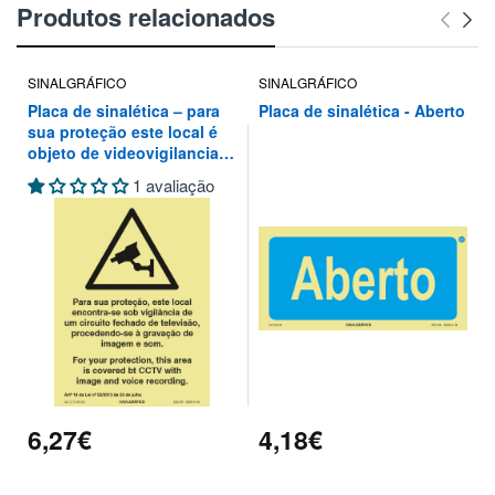
Produtos relacionados
SINALGRÁFICO
SINALGRÁFICO
Placa de sinalética – para
Placa de sinalética - Aberto
sua proteção este local é
objeto de videovigilancia
de um circuito fechado de
1 avaliação
televisão, procedendo-se à
gravação de imagem e som
6,27€
4,18€