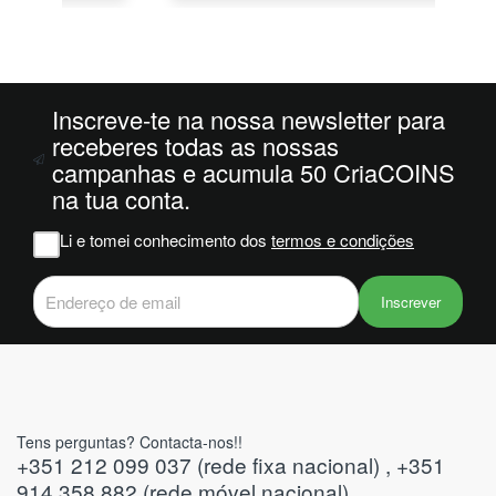
o
da
ais
oi
 e
Inscreve-te na nossa newsletter para
receberes todas as nossas
campanhas e acumula 50 CriaCOINS
m
na tua conta.
na
Li e tomei conhecimento dos
termos e condições
iam
r
 do
Inscrever
Tens perguntas? Contacta-nos!!
+351 212 099 037 (rede fixa nacional) , +351
914 358 882 (rede móvel nacional)