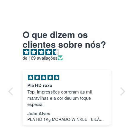
O que dizem os
clientes sobre nós?
de 169 avaliações
Pla HD roxo
Tu
ica
Top. Impressões correram às mil
en
maravilhas e a cor deu um toque
nã
dos
especial.
pas
1"
João Alves
Jo
PLA HD 1Kg MORADO WINKLE - LILÁS – WINKLE
s a
o