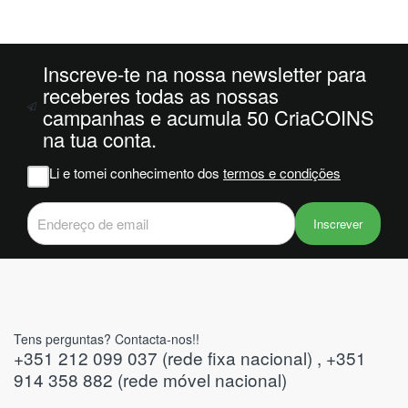
da
ais
oi
 e
Inscreve-te na nossa newsletter para
receberes todas as nossas
campanhas e acumula 50 CriaCOINS
m
na tua conta.
na
Li e tomei conhecimento dos
termos e condições
iam
r
 do
Inscrever
Tens perguntas? Contacta-nos!!
+351 212 099 037 (rede fixa nacional) , +351
914 358 882 (rede móvel nacional)