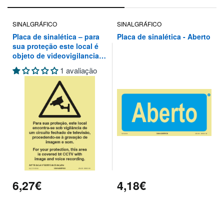
SINALGRÁFICO
SINALGRÁFICO
Placa de sinalética – para
Placa de sinalética - Aberto
sua proteção este local é
objeto de videovigilancia
de um circuito fechado de
1 avaliação
televisão, procedendo-se à
gravação de imagem e som
6,27€
4,18€