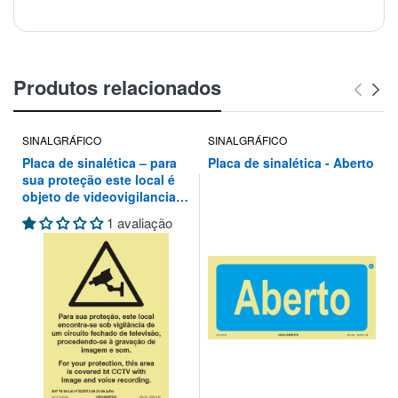
Produtos relacionados
SINALGRÁFICO
SINALGRÁFICO
Placa de sinalética – para
Placa de sinalética - Aberto
sua proteção este local é
objeto de videovigilancia
de um circuito fechado de
1 avaliação
televisão, procedendo-se à
gravação de imagem e som