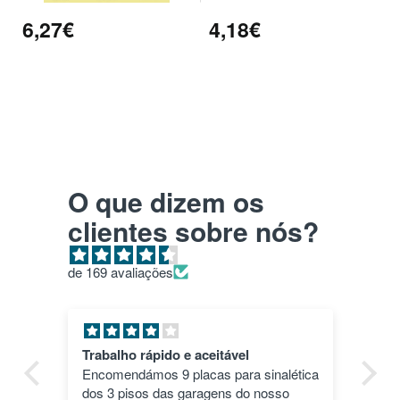
6,27€
4,18€
O que dizem os
clientes sobre nós?
de 169 avaliações
Pla HD roxo
Tu
ica
Top. Impressões correram às mil
en
maravilhas e a cor deu um toque
nã