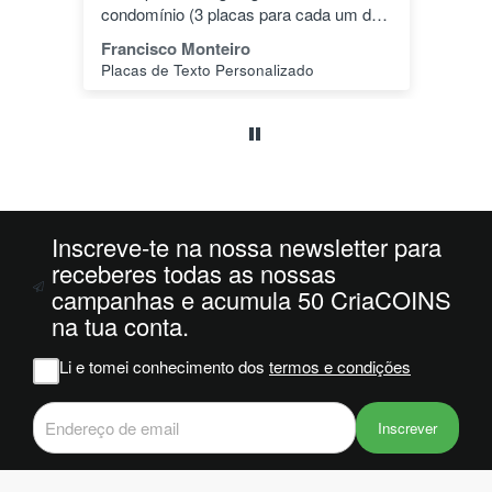
dos
especial.
pa
1"
João Alves
Jo
PLA HD 1Kg MORADO WINKLE - LILÁS – WINKLE
s a
o
da
ais
oi
1 e
Inscreve-te na nossa newsletter para
m
receberes todas as nossas
campanhas e acumula 50 CriaCOINS
na
na tua conta.
viam
r
Li e tomei conhecimento dos
termos e condições
s do
Inscrever