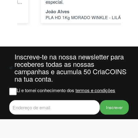
dos
especial.
pas
1"
João Alves
Jo
PLA HD 1Kg MORADO WINKLE - LILÁS – WINKLE
s a
o
da
ais
oi
 e
Inscreve-te na nossa newsletter para
receberes todas as nossas
campanhas e acumula 50 CriaCOINS
m
na tua conta.
na
Li e tomei conhecimento dos
termos e condições
iam
r
 do
Inscrever