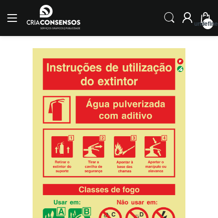
undefin