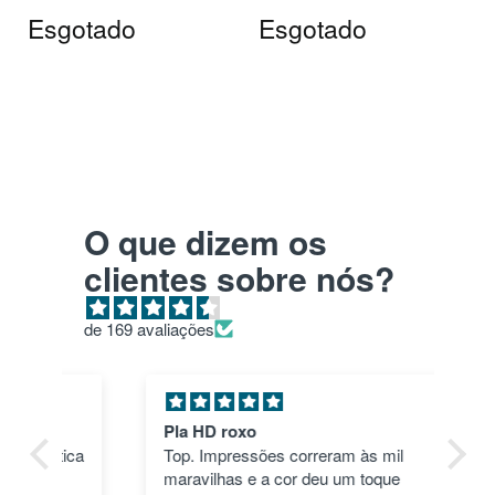
Esgotado
Esgotado
O que dizem os
clientes sobre nós?
de 169 avaliações
Pla HD roxo
Tu
ica
Top. Impressões correram às mil
en
maravilhas e a cor deu um toque
nã