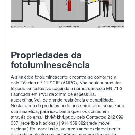
Propriedades da
fotoluminescência
A sinalética fotoluminescente encontra-se conforme a
nota Técnica n.º 11 SCIE (ANPC), Não contem produtos
tóxicos ou radioativo segundo a norma europeia
EN 71-3
Fabricada em PVC de 2 mm de espessura,
autoextinguível, de grande resistência e durabilidade.
Nesta gama de produtos podemos sempre personalizar a
sua sinalética, para isso basta que nos contactem
através do email
kh4@kh4.pt
ou pelo Contactos 212 099
037 (rede fixa Nacional) |
914 358 882
(rede móvel
nacional) Em conclusão, se precisar de esclarecimento
ou ajuda
contacte-nos
estaremos sempre disponíveis