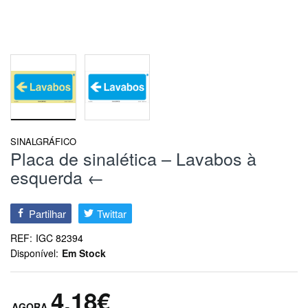
SINALGRÁFICO
Placa de sinalética – Lavabos à
esquerda ←
Partilhar
Twittar
REF:
IGC 82394
Disponível:
Em Stock
4,18€