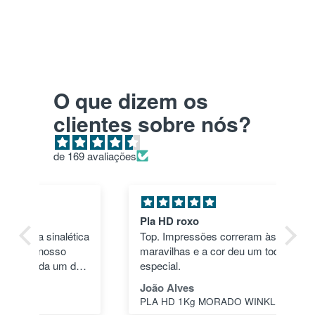
O que dizem os
clientes sobre nós?
de 169 avaliações
Pla HD roxo
Tu
ica
Top. Impressões correram às mil
en
maravilhas e a cor deu um toque
nã
dos
especial.
pas
1"
João Alves
Jo
PLA HD 1Kg MORADO WINKLE - LILÁS – WINKLE
s a