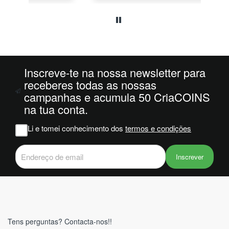
o
da
ais
oi
 e
Inscreve-te na nossa newsletter para
m
receberes todas as nossas
campanhas e acumula 50 CriaCOINS
na
na tua conta.
iam
r
Li e tomei conhecimento dos
termos e condições
 do
Inscrever
Tens perguntas? Contacta-nos!!