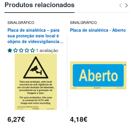
Produtos relacionados
SINALGRÁFICO
SINALGRÁFICO
Placa de sinalética – para
Placa de sinalética - Aberto
sua proteção este local é
objeto de videovigilancia
de um circuito fechado de
1 avaliação
televisão, procedendo-se à
gravação de imagem e som
6,27€
4,18€