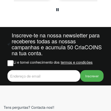
o
da
ais
oi
 e
Inscreve-te na nossa newsletter para
m
receberes todas as nossas
campanhas e acumula 50 CriaCOINS
na
na tua conta.
iam
r
Li e tomei conhecimento dos
termos e condições
 do
Inscrever
Tens perguntas? Contacta-nos!!