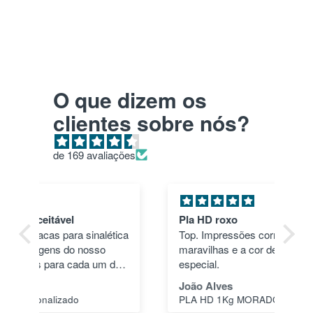
O que dizem os
clientes sobre nós?
de 169 avaliações
Pla HD roxo
Tu
ica
Top. Impressões correram às mil
en
maravilhas e a cor deu um toque
nã
dos
especial.
pas
1"
João Alves
Jo
PLA HD 1Kg MORADO WINKLE - LILÁS – WINKLE
s a