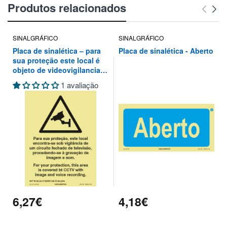
Produtos relacionados
SINALGRÁFICO
SINALGRÁFICO
Placa de sinalética – para
Placa de sinalética - Aberto
sua proteção este local é
objeto de videovigilancia
de um circuito fechado de
1 avaliação
televisão, procedendo-se à
gravação de imagem e som
6,27€
4,18€