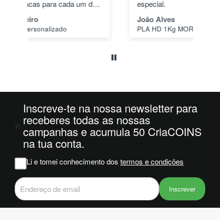
dos
especial.
pas
1"
João Alves
Jo
PLA HD 1Kg MORADO WINKLE - LILÁS – WINKLE
s a
o
da
ais
oi
 e
Inscreve-te na nossa newsletter para
m
receberes todas as nossas
campanhas e acumula 50 CriaCOINS
na
na tua conta.
iam
r
Li e tomei conhecimento dos
termos e condições
 do
Inscrever