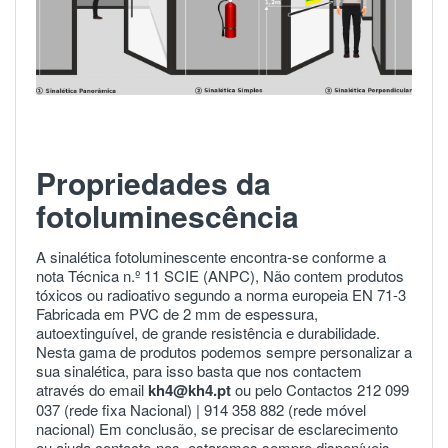
Propriedades da
fotoluminescência
A sinalética fotoluminescente encontra-se conforme a
nota Técnica n.º 11 SCIE (ANPC), Não contem produtos
tóxicos ou radioativo segundo a norma europeia
EN 71-3
Fabricada em PVC de 2 mm de espessura,
autoextinguível, de grande resistência e durabilidade.
Nesta gama de produtos podemos sempre personalizar a
sua sinalética, para isso basta que nos contactem
através do email
kh4@kh4.pt
ou pelo Contactos 212 099
037 (rede fixa Nacional) |
914 358 882
(rede móvel
nacional) Em conclusão, se precisar de esclarecimento
ou ajuda
contacte-nos
estaremos sempre disponíveis