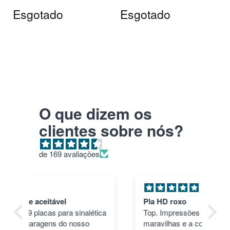
Esgotado
Esgotado
O que dizem os
clientes sobre nós?
de 169 avaliações
Pla HD roxo
Tu
ica
Top. Impressões correram às mil
en
maravilhas e a cor deu um toque
nã