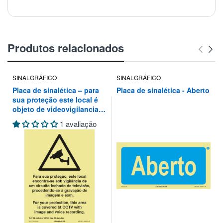
Produtos relacionados
SINALGRÁFICO
SINALGRÁFICO
Placa de sinalética – para
Placa de sinalética - Aberto
sua proteção este local é
objeto de videovigilancia
de um circuito fechado de
1 avaliação
televisão, procedendo-se à
gravação de imagem e som