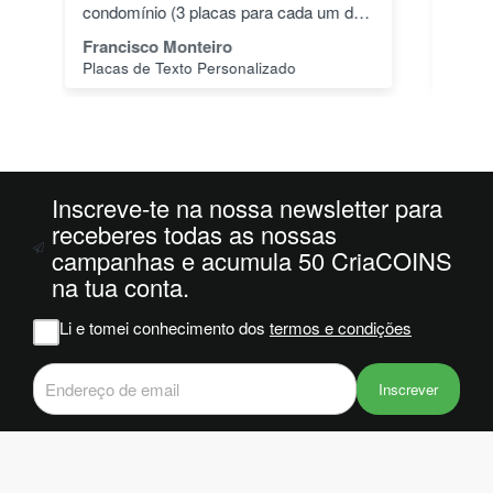
dos
especial.
pas
1"
João Alves
Jo
PLA HD 1Kg MORADO WINKLE - LILÁS – WINKLE
s a
o
da
ais
oi
 e
Inscreve-te na nossa newsletter para
receberes todas as nossas
campanhas e acumula 50 CriaCOINS
m
na tua conta.
na
Li e tomei conhecimento dos
termos e condições
iam
r
 do
Inscrever