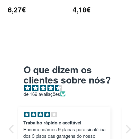
6,27€
4,18€
O que dizem os
clientes sobre nós?
de 169 avaliações
Pla HD roxo
Tu
ica
Top. Impressões correram às mil
en
maravilhas e a cor deu um toque
nã