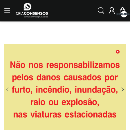
undefin