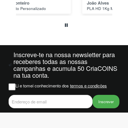
João Alves
Jo
PLA HD 1Kg MORADO WINKLE - LILÁS – WINKLE
s a
o
da
ais
oi
 e
Inscreve-te na nossa newsletter para
m
receberes todas as nossas
campanhas e acumula 50 CriaCOINS
na
na tua conta.
iam
r
Li e tomei conhecimento dos
termos e condições
 do
Inscrever