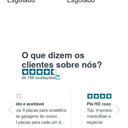
O que dizem os
clientes sobre nós?
de 169 avaliações
Pla HD roxo
Tu
ica
Top. Impressões correram às mil
en
maravilhas e a cor deu um toque
nã
dos
especial.
pas
1"