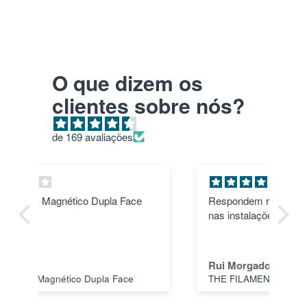
O que dizem os
clientes sobre nós?
de 169 avaliações
Respondem rápido e permitem levantar
THE 
nas instalações no próprio dia
BL
FI
Rui Morgado
Ca
THE FILAMENT PLA 1 Kg SORBET YELLOW 1.75MM - SPECTRUM FILAMENTS