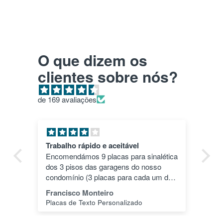
O que dizem os
clientes sobre nós?
de 169 avaliações
Pla HD roxo
ética
Top. Impressões correram às mil
o
maravilhas e a cor deu um toque
m dos
especial.
 -1"
João Alves
r.
PLA HD 1Kg MORADO WINKLE - LILÁS – WINKLE
ais a
iso