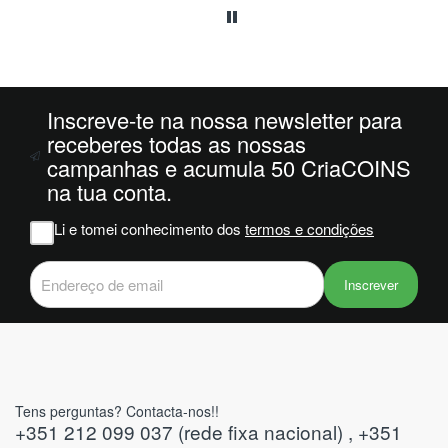
enda
inais
 foi
 -1 e
Inscreve-te na nossa newsletter para
com
receberes todas as nossas
r
campanhas e acumula 50 CriaCOINS
s na
na tua conta.
deviam
ver
Li e tomei conhecimento dos
termos e condições
tes do
Inscrever
Tens perguntas? Contacta-nos!!
+351 212 099 037 (rede fixa nacional) , +351