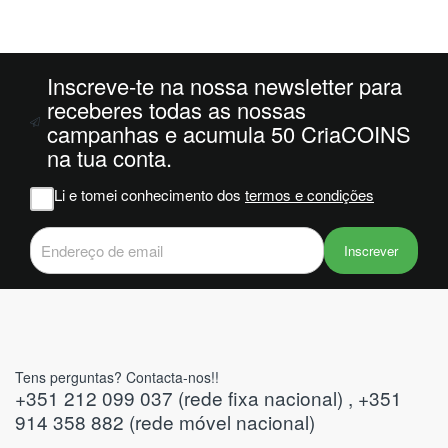
da
ais
oi
 e
Inscreve-te na nossa newsletter para
receberes todas as nossas
campanhas e acumula 50 CriaCOINS
m
na tua conta.
na
Li e tomei conhecimento dos
termos e condições
iam
r
 do
Inscrever
Tens perguntas? Contacta-nos!!
+351 212 099 037 (rede fixa nacional) , +351
914 358 882 (rede móvel nacional)