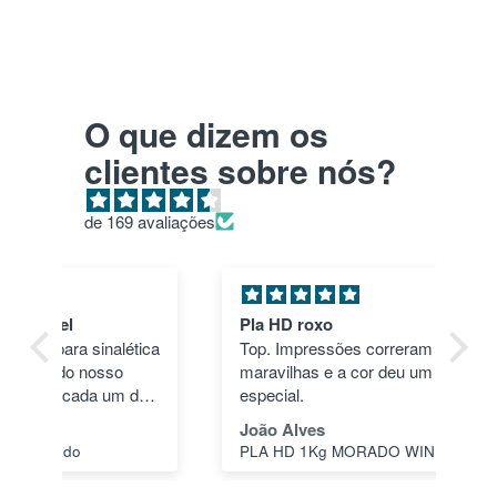
O que dizem os
clientes sobre nós?
de 169 avaliações
Pla HD roxo
Tu
ica
Top. Impressões correram às mil
en
maravilhas e a cor deu um toque
nã
dos
especial.
pas
1"
João Alves
Jo
PLA HD 1Kg MORADO WINKLE - LILÁS – WINKLE
s a
o