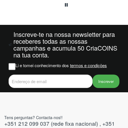
enda
inais
 foi
 -1 e
Inscreve-te na nossa newsletter para
com
receberes todas as nossas
r
campanhas e acumula 50 CriaCOINS
s na
na tua conta.
deviam
ver
Li e tomei conhecimento dos
termos e condições
tes do
Inscrever
Tens perguntas? Contacta-nos!!
+351 212 099 037 (rede fixa nacional) , +351