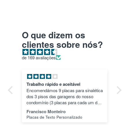
O que dizem os
clientes sobre nós?
de 169 avaliações
Pla HD roxo
ética
Top. Impressões correram às mil
o
maravilhas e a cor deu um toque
m dos
especial.
 -1"
João Alves
r.
PLA HD 1Kg MORADO WINKLE - LILÁS – WINKLE
ais a
iso