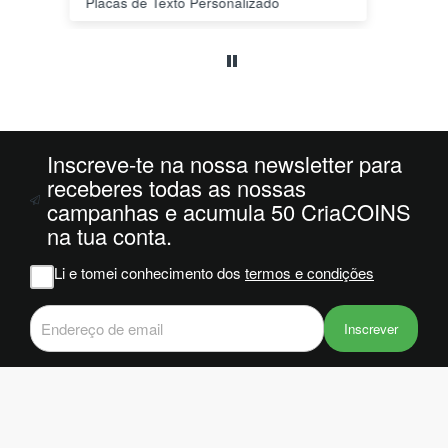
PLA HD 1Kg MORADO WINKLE - LILÁS – WINKLE
s a
o
da
ais
oi
 e
Inscreve-te na nossa newsletter para
m
receberes todas as nossas
campanhas e acumula 50 CriaCOINS
na
na tua conta.
iam
r
Li e tomei conhecimento dos
termos e condições
 do
Inscrever