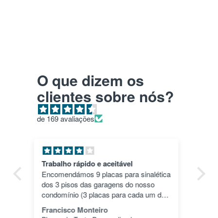
O que dizem os
clientes sobre nós?
de 169 avaliações
Pla HD roxo
Tu
ica
Top. Impressões correram às mil
en
maravilhas e a cor deu um toque
nã
dos
especial.
pas
1"
João Alves
Jo