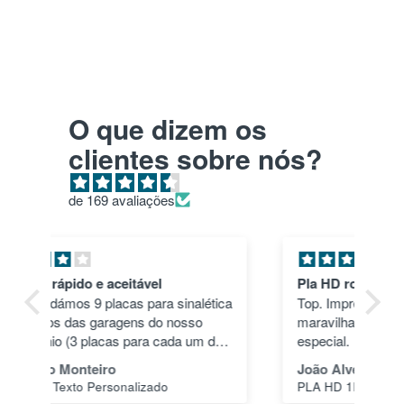
O que dizem os
clientes sobre nós?
de 169 avaliações
Pla HD roxo
Tu
ica
Top. Impressões correram às mil
en
maravilhas e a cor deu um toque
nã
dos
especial.
pas
1"
João Alves
Jo
PLA HD 1Kg MORADO WINKLE - LILÁS – WINKLE
s a