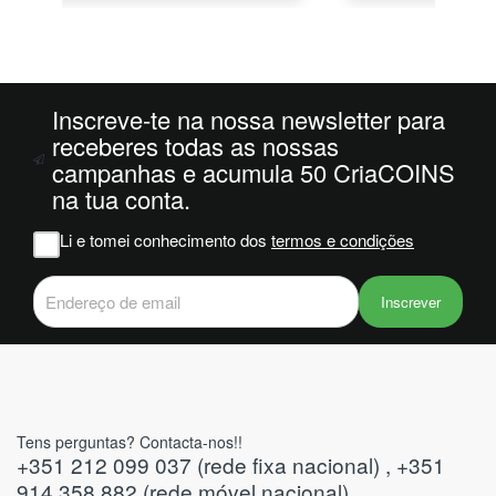
o
da
ais
oi
 e
Inscreve-te na nossa newsletter para
receberes todas as nossas
campanhas e acumula 50 CriaCOINS
m
na tua conta.
na
Li e tomei conhecimento dos
termos e condições
iam
r
 do
Inscrever
Tens perguntas? Contacta-nos!!
+351 212 099 037 (rede fixa nacional) , +351
914 358 882 (rede móvel nacional)