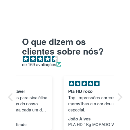
O que dizem os
clientes sobre nós?
de 169 avaliações
Pla HD roxo
Tu
ica
Top. Impressões correram às mil
en
maravilhas e a cor deu um toque
nã
dos
especial.
pas
1"
João Alves
Jo
PLA HD 1Kg MORADO WINKLE - LILÁS – WINKLE
s a