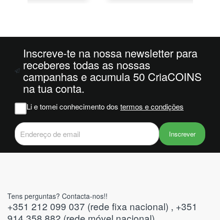
o
da
ais
oi
 e
Inscreve-te na nossa newsletter para
receberes todas as nossas
campanhas e acumula 50 CriaCOINS
m
na tua conta.
na
Li e tomei conhecimento dos
termos e condições
iam
r
 do
Inscrever
Tens perguntas? Contacta-nos!!
+351 212 099 037 (rede fixa nacional) , +351
914 358 882 (rede móvel nacional)