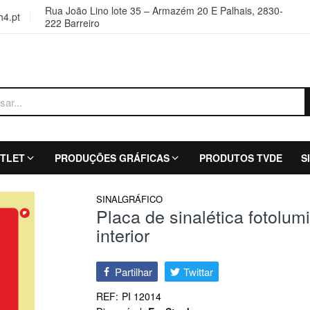
Rua João Lino lote 35 – Armazém 20 E Palhais, 2830-
4.pt
222 Barreiro
TLET
PRODUÇÕES GRÁFICAS
PRODUTOS TVDE
S
SINALGRÁFICO
Placa de sinalética fotolu
interior
Partilhar
Twittar
REF:
PI 12014