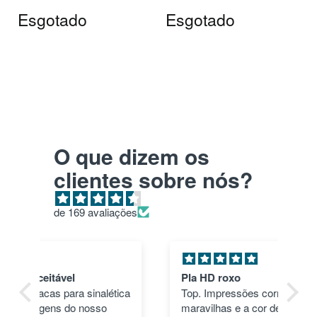
Esgotado
Esgotado
O que dizem os
clientes sobre nós?
de 169 avaliações
Pla HD roxo
Tu
ica
Top. Impressões correram às mil
en
maravilhas e a cor deu um toque
nã