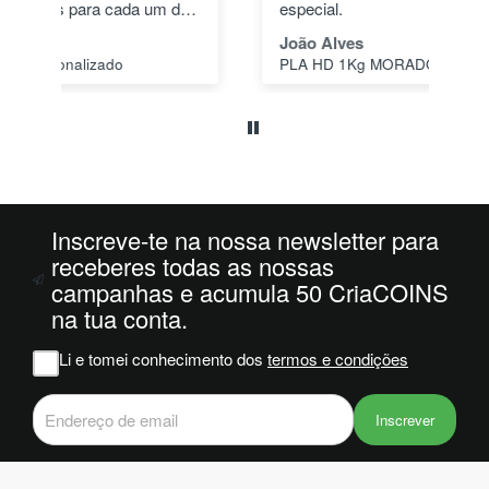
dos
especial.
pas
1"
João Alves
Jo
PLA HD 1Kg MORADO WINKLE - LILÁS – WINKLE
s a
o
da
ais
oi
 e
Inscreve-te na nossa newsletter para
m
receberes todas as nossas
campanhas e acumula 50 CriaCOINS
na
na tua conta.
iam
r
Li e tomei conhecimento dos
termos e condições
 do
Inscrever