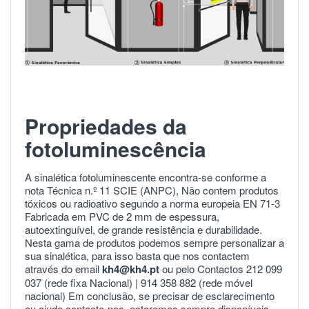
Propriedades da
fotoluminescência
A sinalética fotoluminescente encontra-se conforme a
nota Técnica n.º 11 SCIE (ANPC), Não contem produtos
tóxicos ou radioativo segundo a norma europeia
EN 71-3
Fabricada em PVC de 2 mm de espessura,
autoextinguível, de grande resistência e durabilidade.
Nesta gama de produtos podemos sempre personalizar a
sua sinalética, para isso basta que nos contactem
através do email
kh4@kh4.pt
ou pelo Contactos 212 099
037 (rede fixa Nacional) |
914 358 882
(rede móvel
nacional) Em conclusão, se precisar de esclarecimento
ou ajuda
contacte-nos
estaremos sempre disponíveis