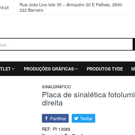
Rua João Lino lote 35 – Armazém 20 E Palhais, 2830-
4.pt
222 Barreiro
TLET
PRODUÇÕES GRÁFICAS
PRODUTOS TVDE
S
SINALGRÁFICO
Placa de sinalética fotolum
direita
Partilhar
Twittar
REF:
PI 13089