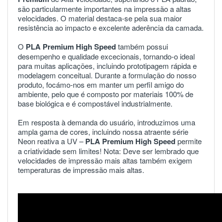
são
particularmente
importantes
na
impressão
a
altas
velocidades
.
O
material
destaca
-
se
pela
sua
maior
resistência
ao
impacto
e
excelente
aderência
da
camada
.
O
PLA
Premium
High
Speed
também
possui
desempenho
e
qualidade
excecionais
,
tornando
-
o
ideal
para
muitas
aplicações
,
incluindo
prototipagem
rápida
e
modelagem
conceitual
.
Durante
a
formulação
do
nosso
produto
,
focámo
-
nos
em
manter
um
perfil
amigo
do
ambiente
,
pelo
que
é
composto
por
materiais
100
%
de
base
biológica
e
é
compostável
industrialmente
.
Em
resposta
à
demanda
do
usuário
,
introduzimos
uma
ampla
gama
de
cores
,
incluindo
nossa
atraente
série
Neon
reativa
a
UV
–
PLA
Premium
High
Speed
permite
a
criatividade
sem
limites
!
Nota
:
Deve
ser
lembrado
que
velocidades
de
impressão
mais
altas
também
exigem
temperaturas
de
impressão
mais
altas
.