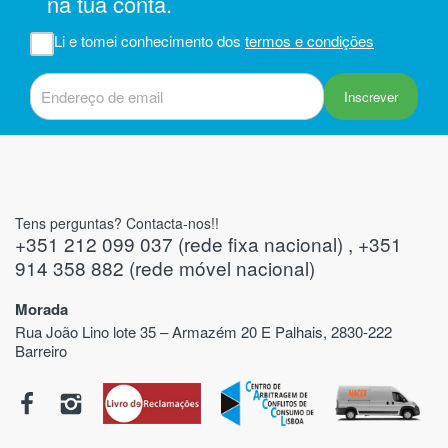
na tua conta.
iam
r
Li e tomei conhecimento dos
termos e condições
 do
Inscrever
Tens perguntas? Contacta-nos!!
+351 212 099 037 (rede fixa nacional) , +351
914 358 882 (rede móvel nacional)
Morada
Rua João Lino lote 35 – Armazém 20 E Palhais, 2830-222
Barreiro