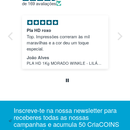
de 169 avaliações
Pla HD roxo
Tu
ica
Top. Impressões correram às mil
en
maravilhas e a cor deu um toque
nã
dos
especial.
pas
1"
João Alves
Jo
PLA HD 1Kg MORADO WINKLE - LILÁS – WINKLE
s a
o
da
ais
oi
 e
Inscreve-te na nossa newsletter para
m
receberes todas as nossas
campanhas e acumula 50 CriaCOINS
na