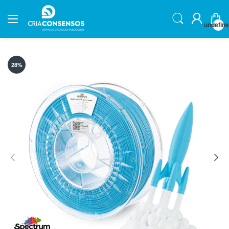
undefin
28
%