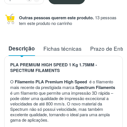
Outras pessoas querem este produto.
13 pessoas
tem este produto no carrinho
Descrição
Fichas técnicas
Prazo de Entr
PLA PREMIUM HIGH SPEED 1 Kg 1.75MM -
SPECTRUM FILAMENTS
O
Filamento PLA Premium High Speed
é o filamento
mais recente da prestigiada marca
Spectrum Filaments
é um filamento
que
permite
uma
impressão
3D
rápida
–
pode
obter
uma
qualidade
de
impressão
excecional
a
velocidades
de
até
800
mm
/
s
.
O
novo
material
da
Spectrum
não
só
possui
velocidade
,
mas
também
excelente
qualidade
,
tornando
-
o
ideal
para
uma
ampla
gama
de
aplicações
.