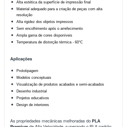
Alta estética da superfície de impressão final
Material adequado para a criação de peças com alta
resolução
Alta rigidez dos objetos impressos
Sem encolhimento após o arrefecimento
Ampla gama de cores disponíveis
Temperatura de distorção térmica - 60°C
Aplicações
Prototipagem
Modelos conceptuais
Visualização de produtos acabados e semi-acabados
Desenho industrial
Projetos educativos
Design de interiores
As propriedades
mecânicas
melhoradas
do
PLA
Premium
de
Alta
Velocidade
,
superando
o
PLA
padrão
,