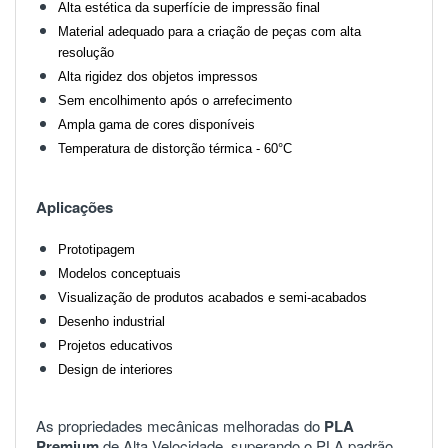
Alta estética da superfície de impressão final
Material adequado para a criação de peças com alta
resolução
Alta rigidez dos objetos impressos
Sem encolhimento após o arrefecimento
Ampla gama de cores disponíveis
Temperatura de distorção térmica - 60°C
Aplicações
Prototipagem
Modelos conceptuais
Visualização de produtos acabados e semi-acabados
Desenho industrial
Projetos educativos
Design de interiores
As propriedades
mecânicas
melhoradas
do
PLA
Premium
de
Alta
Velocidade
,
superando
o
PLA
padrão
,