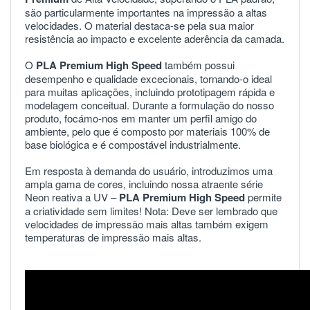
são
particularmente
importantes
na
impressão
a
altas
velocidades
.
O
material
destaca
-
se
pela
sua
maior
resistência
ao
impacto
e
excelente
aderência
da
camada
.
O
PLA
Premium
High
Speed
também
possui
desempenho
e
qualidade
excecionais
,
tornando
-
o
ideal
para
muitas
aplicações
,
incluindo
prototipagem
rápida
e
modelagem
conceitual
.
Durante
a
formulação
do
nosso
produto
,
focámo
-
nos
em
manter
um
perfil
amigo
do
ambiente
,
pelo
que
é
composto
por
materiais
100
%
de
base
biológica
e
é
compostável
industrialmente
.
Em
resposta
à
demanda
do
usuário
,
introduzimos
uma
ampla
gama
de
cores
,
incluindo
nossa
atraente
série
Neon
reativa
a
UV
–
PLA
Premium
High
Speed
permite
a
criatividade
sem
limites
!
Nota
:
Deve
ser
lembrado
que
velocidades
de
impressão
mais
altas
também
exigem
temperaturas
de
impressão
mais
altas
.