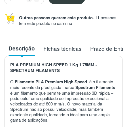
Outras pessoas querem este produto.
11 pessoas
tem este produto no carrinho
Descrição
Fichas técnicas
Prazo de Entr
PLA PREMIUM HIGH SPEED 1 Kg 1.75MM -
SPECTRUM FILAMENTS
O
Filamento PLA Premium High Speed
é o filamento
mais recente da prestigiada marca
Spectrum Filaments
é um filamento
que
permite
uma
impressão
3D
rápida
–
pode
obter
uma
qualidade
de
impressão
excecional
a
velocidades
de
até
800
mm
/
s
.
O
novo
material
da
Spectrum
não
só
possui
velocidade
,
mas
também
excelente
qualidade
,
tornando
-
o
ideal
para
uma
ampla
gama
de
aplicações
.