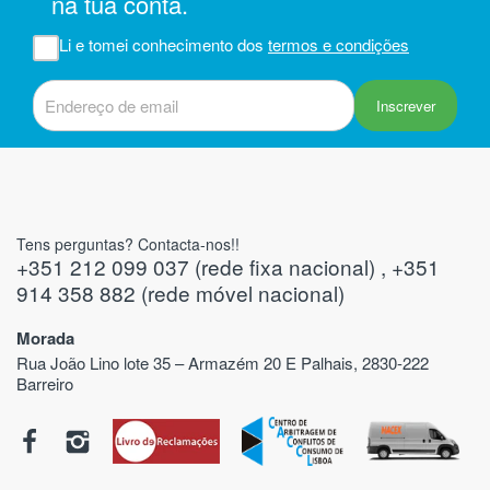
na tua conta.
iam
r
Li e tomei conhecimento dos
termos e condições
 do
Inscrever
Tens perguntas? Contacta-nos!!
+351 212 099 037 (rede fixa nacional) , +351
914 358 882 (rede móvel nacional)
Morada
Rua João Lino lote 35 – Armazém 20 E Palhais, 2830-222
Barreiro