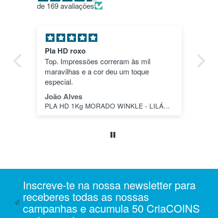
de 169 avaliações
Pla HD roxo
Tu
ica
Top. Impressões correram às mil
en
maravilhas e a cor deu um toque
nã
dos
especial.
pas
1"
João Alves
Jo
PLA HD 1Kg MORADO WINKLE - LILÁS – WINKLE
s a
o
da
ais
oi
 e
Inscreve-te na nossa newsletter para
m
receberes todas as nossas
campanhas e acumula 50 CriaCOINS
na