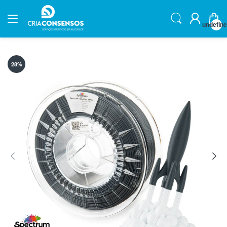
undefin
28
%