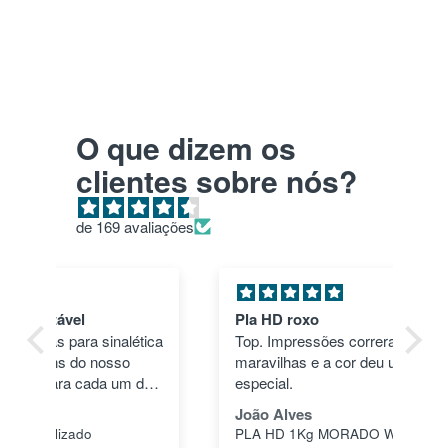
O que dizem os
clientes sobre nós?
de 169 avaliações
Pla HD roxo
Tu
ica
Top. Impressões correram às mil
en
maravilhas e a cor deu um toque
nã
dos
especial.
pas
1"
João Alves
Jo
PLA HD 1Kg MORADO WINKLE - LILÁS – WINKLE
s a