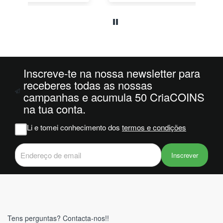
o
da
ais
oi
 e
Inscreve-te na nossa newsletter para
m
receberes todas as nossas
campanhas e acumula 50 CriaCOINS
na
na tua conta.
iam
r
Li e tomei conhecimento dos
termos e condições
 do
Inscrever
Tens perguntas? Contacta-nos!!