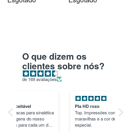
O que dizem os
clientes sobre nós?
de 169 avaliações
Pla HD roxo
Tu
ica
Top. Impressões correram às mil
en
maravilhas e a cor deu um toque
nã
dos
especial.
pas
1"