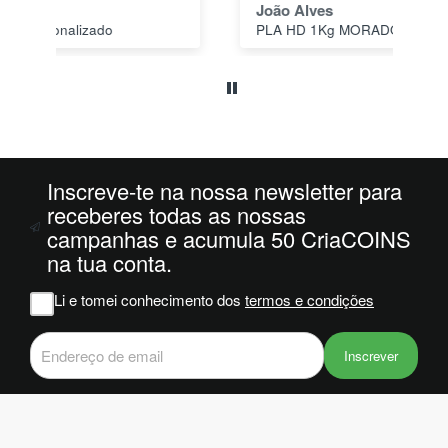
João Alves
Jo
PLA HD 1Kg MORADO WINKLE - LILÁS – WINKLE
s a
o
da
ais
oi
 e
Inscreve-te na nossa newsletter para
m
receberes todas as nossas
campanhas e acumula 50 CriaCOINS
na
na tua conta.
iam
r
Li e tomei conhecimento dos
termos e condições
 do
Inscrever