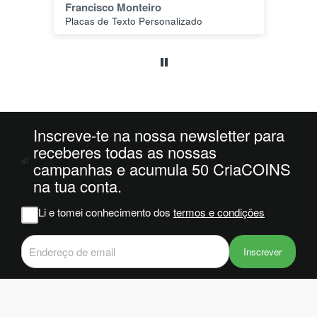
João Alves
ar.
PLA HD 1Kg MORADO WINKLE - LILÁS – WINKLE
nais a
"piso
omenda
ginais
so foi
o -1 e
Inscreve-te na nossa newsletter para
s
 com
receberes todas as nossas
or
campanhas e acumula 50 CriaCOINS
as na
na tua conta.
 deviam
haver
Li e tomei conhecimento dos
termos e condições
ntes do
Inscrever