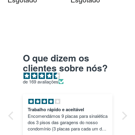
O que dizem os
clientes sobre nós?
de 169 avaliações
Pla HD roxo
alética
Top. Impressões correram às mil
so
maravilhas e a cor deu um toque
um dos
especial.
so -1"