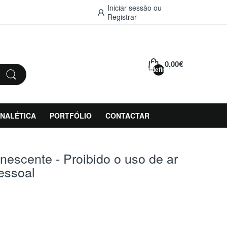
Iniciar sessão
ou
Registrar
0,00€
undefined
INALÉTICA
PORTFÓLIO
CONTACTAR
inescente - Proibido o uso de ar
essoal