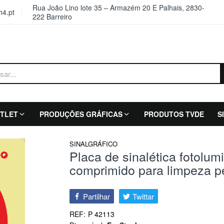
Rua João Lino lote 35 – Armazém 20 E Palhais, 2830-
4.pt
222 Barreiro
TLET
PRODUÇÕES GRÁFICAS
PRODUTOS TVDE
S
SINALGRÁFICO
Placa de sinalética fotolum
comprimido para limpeza p
Partilhar
Twittar
REF:
P 42113