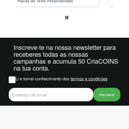
PLA HD 1Kg MORADO WINKLE - LILÁS – WINKLE
s a
o
da
ais
oi
 e
Inscreve-te na nossa newsletter para
m
receberes todas as nossas
campanhas e acumula 50 CriaCOINS
na
na tua conta.
iam
r
Li e tomei conhecimento dos
termos e condições
 do
Inscrever