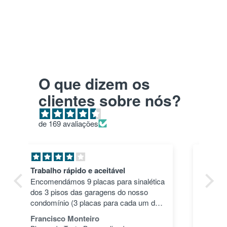
O que dizem os
clientes sobre nós?
de 169 avaliações
Pla HD roxo
Tu
ica
Top. Impressões correram às mil
en
maravilhas e a cor deu um toque
nã
dos
especial.
pas
1"
João Alves
Jo