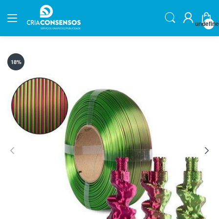
undefin
18
%