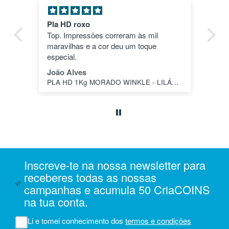
Pla HD roxo
Tu
ica
Top. Impressões correram às mil
en
maravilhas e a cor deu um toque
nã
dos
especial.
pas
1"
João Alves
Jo
PLA HD 1Kg MORADO WINKLE - LILÁS – WINKLE
s a
o
da
ais
oi
 e
Inscreve-te na nossa newsletter para
m
receberes todas as nossas
campanhas e acumula 50 CriaCOINS
na
na tua conta.
iam
r
Li e tomei conhecimento dos
termos e condições
 do