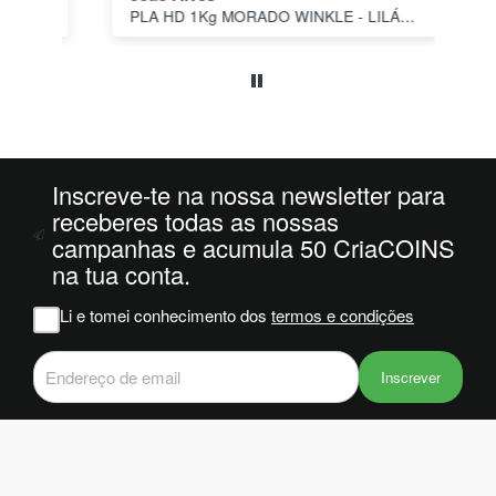
PLA HD 1Kg MORADO WINKLE - LILÁS – WINKLE
s a
o
da
ais
oi
 e
Inscreve-te na nossa newsletter para
m
receberes todas as nossas
campanhas e acumula 50 CriaCOINS
na
na tua conta.
iam
r
Li e tomei conhecimento dos
termos e condições
 do
Inscrever