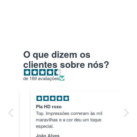
O que dizem os
clientes sobre nós?
de 169 avaliações
Pla HD roxo
Tu
ica
Top. Impressões correram às mil
en
maravilhas e a cor deu um toque
nã
dos
especial.
pas
1"
João Alves
Jo