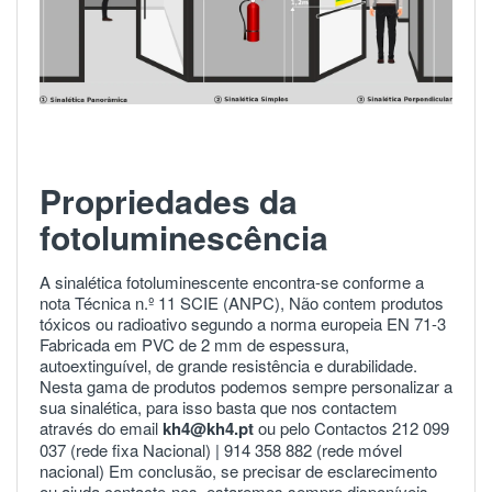
Propriedades da
fotoluminescência
A sinalética fotoluminescente encontra-se conforme a
nota Técnica n.º 11 SCIE (ANPC), Não contem produtos
tóxicos ou radioativo segundo a norma europeia
EN 71-3
Fabricada em PVC de 2 mm de espessura,
autoextinguível, de grande resistência e durabilidade.
Nesta gama de produtos podemos sempre personalizar a
sua sinalética, para isso basta que nos contactem
através do email
kh4@kh4.pt
ou pelo Contactos 212 099
037 (rede fixa Nacional) |
914 358 882
(rede móvel
nacional) Em conclusão, se precisar de esclarecimento
ou ajuda
contacte-nos
estaremos sempre disponíveis