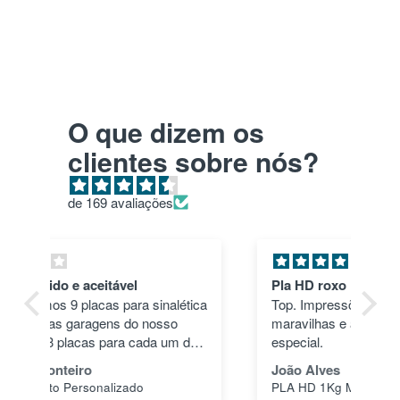
O que dizem os
clientes sobre nós?
de 169 avaliações
Pla HD roxo
Tu
ica
Top. Impressões correram às mil
en
maravilhas e a cor deu um toque
nã
dos
especial.
pas
1"
João Alves
Jo
PLA HD 1Kg MORADO WINKLE - LILÁS – WINKLE
s a