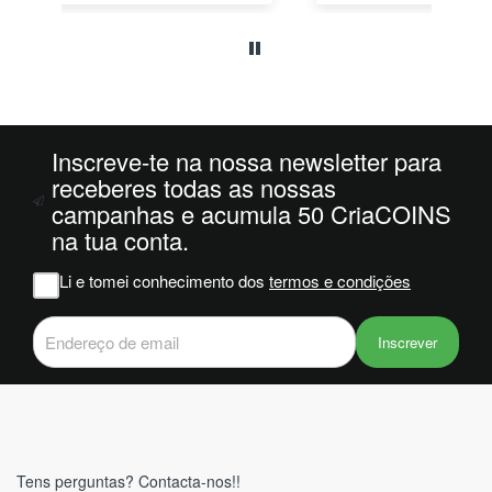
o
da
ais
oi
 e
Inscreve-te na nossa newsletter para
m
receberes todas as nossas
campanhas e acumula 50 CriaCOINS
na
na tua conta.
iam
r
Li e tomei conhecimento dos
termos e condições
 do
Inscrever
Tens perguntas? Contacta-nos!!