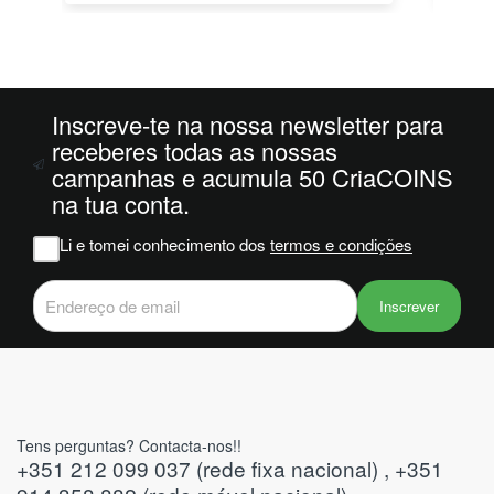
o
da
ais
oi
 e
Inscreve-te na nossa newsletter para
receberes todas as nossas
campanhas e acumula 50 CriaCOINS
m
na tua conta.
na
Li e tomei conhecimento dos
termos e condições
iam
r
 do
Inscrever
Tens perguntas? Contacta-nos!!
+351 212 099 037 (rede fixa nacional) , +351