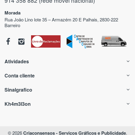
914 358 882 (rede móvel nacional)
Morada
Rua João Lino lote 35 – Armazém 20 E Palhais, 2830-222
Barreiro
Atividades
Conta cliente
Sinalgrafico
Kh4m3l3on
© 2026
Criaconsensos - Serviços Gráficos e Publicidade
.