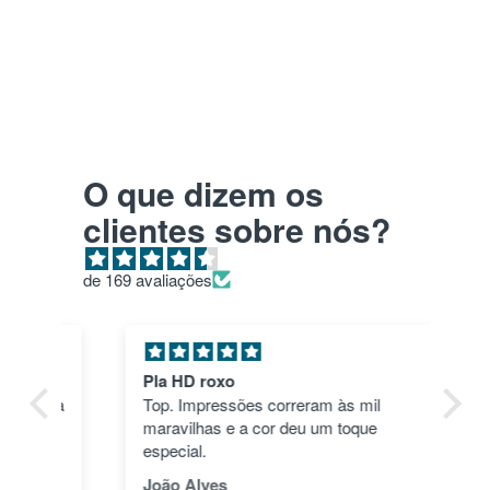
O que dizem os
clientes sobre nós?
de 169 avaliações
Pla HD roxo
Tu
ica
Top. Impressões correram às mil
en
maravilhas e a cor deu um toque
nã
dos
especial.
pas
1"
João Alves
Jo