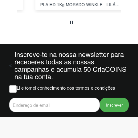
PLA HD 1Kg MORADO WINKLE - LILÁS – WINKLE
s a
o
da
ais
oi
 e
Inscreve-te na nossa newsletter para
m
receberes todas as nossas
campanhas e acumula 50 CriaCOINS
na
na tua conta.
iam
r
Li e tomei conhecimento dos
termos e condições
 do
Inscrever