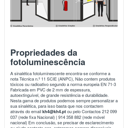
Propriedades da
fotoluminescência
A sinalética fotoluminescente encontra-se conforme a
nota Técnica n.º 11 SCIE (ANPC), Não contem produtos
tóxicos ou radioativo segundo a norma europeia
EN 71-3
Fabricada em PVC de 2 mm de espessura,
autoextinguível, de grande resistência e durabilidade.
Nesta gama de produtos podemos sempre personalizar a
sua sinalética, para isso basta que nos contactem
através do email
kh4@kh4.pt
ou pelo Contactos 212 099
037 (rede fixa Nacional) |
914 358 882
(rede móvel
nacional) Em conclusão, se precisar de esclarecimento
ou ajuda
contacte-nos
estaremos sempre disponíveis