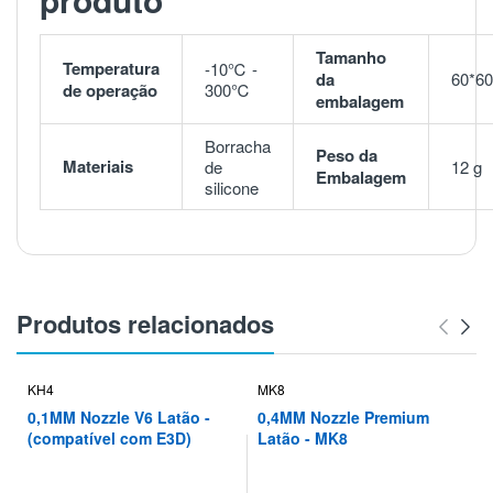
Tamanho
Temperatura
-10℃ -
da
60*6
de operação
300℃
embalagem
Borracha
Peso da
Materiais
de
12 g
Embalagem
silicone
Produtos relacionados
KH4
MK8
0,1MM Nozzle V6 Latão -
0,4MM Nozzle Premium
(compatível com E3D)
Latão - MK8