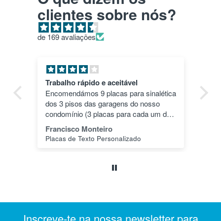
clientes sobre nós?
de 169 avaliações
Trabalho rápido e aceitável
Pl
Encomendámos 9 placas para sinalética
To
dos 3 pisos das garagens do nosso
ma
condomínio (3 placas para cada um dos
esp
3 pisos). As 3 placas a indicar "piso -1"
Francisco Monteiro
Jo
eram standard e era só encomendar.
Placas de Texto Personalizado
Mandámos também fazer 3 adicionais a
indicando "piso -2" e 3 indicando "piso
-3". O layout das feitas por encomenda
era exactamente o mesmo das originais
para o piso -1 (design e cores). Isso foi
muito bom. As originais para o piso -1 e
as feitas para o piso -2 estavam
Inscreve-te na nossa newsletter para
praticamente perfeitas, contudo as