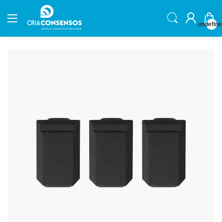
undefin