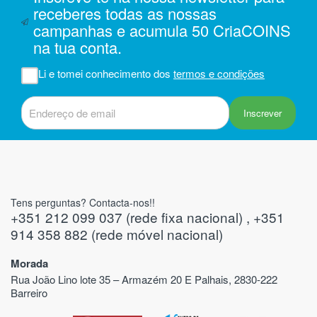
receberes todas as nossas
enviadas para o piso -3 estavam com
menor qualidade, com falhas na cor
campanhas e acumula 50 CriaCOINS
(manchas brancas ou riscos/lascas na
na tua conta.
cor). Acho que as do piso -3 não deviam
ter sido enviadas assim e devia haver
Li e tomei conhecimento dos
termos e condições
um maior controlo na qualidade antes do
envio para o cliente.
Inscrever
Tens perguntas? Contacta-nos!!
+351 212 099 037 (rede fixa nacional) , +351
914 358 882 (rede móvel nacional)
Morada
Rua João Lino lote 35 – Armazém 20 E Palhais, 2830-222
Barreiro