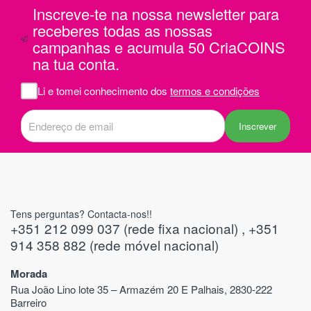
Inscreve-te na nossa newsletter para
receberes todas as nossas
campanhas e acumula 50 CriaCOINS
na tua conta.
Li e tomei conhecimento dos
termos e condições
Inscrever
Tens perguntas? Contacta-nos!!
+351 212 099 037 (rede fixa nacional) , +351
914 358 882 (rede móvel nacional)
Morada
Rua João Lino lote 35 – Armazém 20 E Palhais, 2830-222
Barreiro