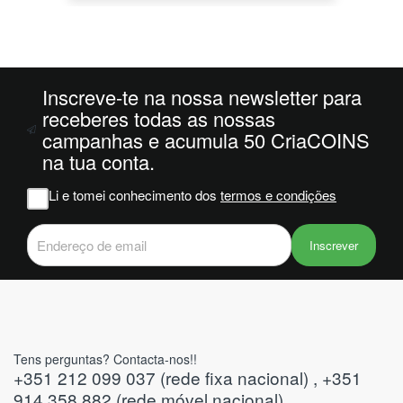
so
nda
nais
foi
-1 e
Inscreve-te na nossa newsletter para
receberes todas as nossas
campanhas e acumula 50 CriaCOINS
om
na tua conta.
 na
Li e tomei conhecimento dos
termos e condições
viam
er
s do
Inscrever
Tens perguntas? Contacta-nos!!
+351 212 099 037 (rede fixa nacional) , +351
914 358 882 (rede móvel nacional)