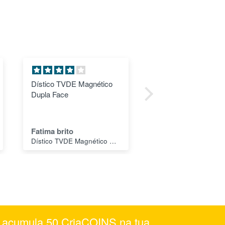
Respondem rápido e
THE FILAMENT PLA 1
permitem levantar nas
MIDNIGHT BLACK
instalações no próprio dia
1.75MM - SPECT
FILAMENTS
Rui Morgado
Carlos Silva
THE FILAMENT PLA 1 Kg SORBET YELLOW 1.75MM - SPECTRUM FILAMENTS
e acumula 50 CriaCOINS na tua