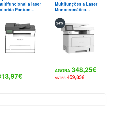
ultifuncional a laser
Multifunções a Laser
multifunc
olorida Pantum
Monocromática
colorida
M2100ADW WiFi
Pantum BM5115FDW |
CM2200FD
uplex 20 ppm
40 ppm - WiFi - Duplex
WiFi - Du
24%
29%
Automatico - Fax
automáti
348,25€
313,97€
459,83€
574