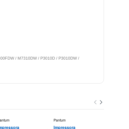
00FDW / M7310DW / P3010D / P3010DW /
antum
Pantum
Pantum
mpressora
Impressora
Impresso