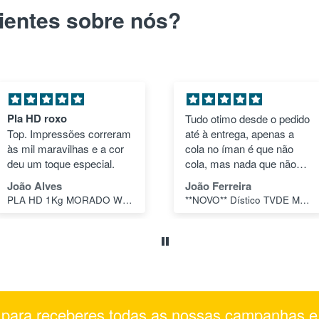
ientes sobre nós?
Tudo otimo desde o pedido
Dístico TVDE Magnético
até à entrega, apenas a
Dupla Face
cola no íman é que não
cola, mas nada que não
seja passível de resolver.
João Ferreira
Fatima brito
**NOVO** Dístico TVDE Magnético Dupla Face em ASA
Dístico TVDE Magnético Dupla Face
er para receberes todas as nossas campanhas 