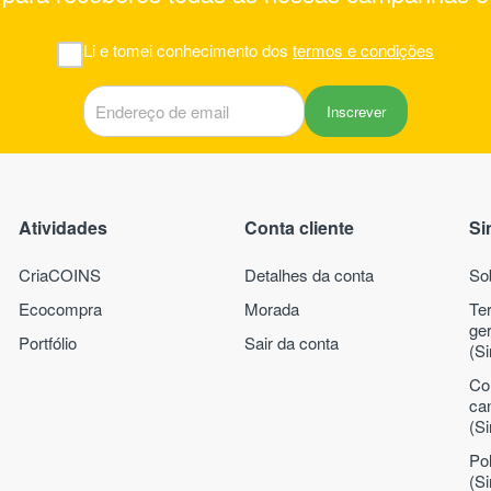
Li e tomei conhecimento dos
termos e condições
Inscrever
Atividades
Conta cliente
Si
CriaCOINS
Detalhes da conta
So
Ecocompra
Morada
Te
ge
Portfólio
Sair da conta
(Si
Co
ca
(Si
Pol
(Si