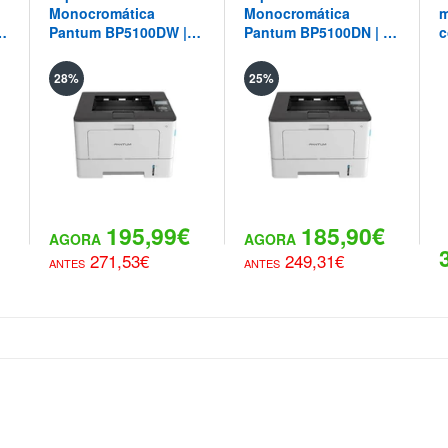
Monocromática
Monocromática
m
40
Pantum BP5100DW |
Pantum BP5100DN | 40
c
40 ppm - WiFi - Duplex
ppm
C
Automatico
d
28%
25%
195,99€
185,90€
271,53€
249,31€