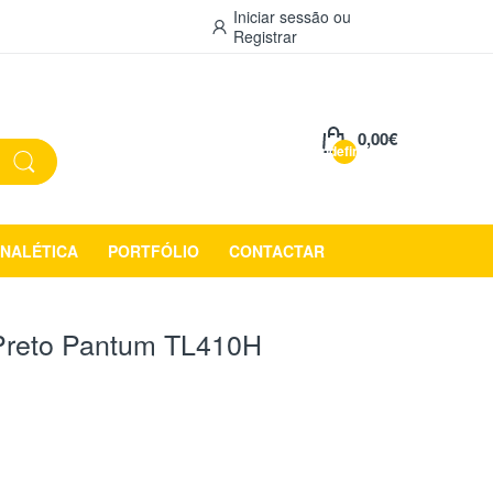
Iniciar sessão
ou
Registrar
0,00€
undefined
INALÉTICA
PORTFÓLIO
CONTACTAR
l Preto Pantum TL410H