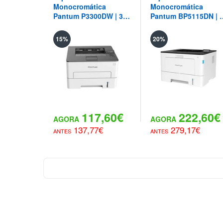
Monocromática
Monocromática
Pantum P3300DW | 33
Pantum BP5115DN | 
ppm - WiFi - Duplex
ppm - Duplex
Automatico - NFC
Automatico
15%
20%
117,60€
222,60€
137,77€
279,17€