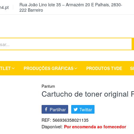
Rua João Lino lote 35 – Armazém 20 E Palhais, 2830-
4.pt
222 Barreiro
TLET
PRODUÇÕES GRÁFICAS
PRODUTOS TVDE
S
Pantum
Cartucho de toner origina
Partilhar
Twittar
REF:
566936358021135
Disponível:
Por encomenda ao fornecedor