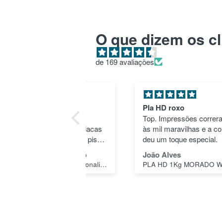
O que dizem os cl
de 169 avaliações
lho rápido e
Pla HD roxo
ável
Top. Impressões correram
endámos 9 placas
às mil maravilhas e a cor
inalética dos 3 pisos
deu um toque especial.
aragens do nosso
isco Monteiro
João Alves
mínio (3 placas para
Placas de Texto Personalizado
PLA HD 1Kg MORADO WINKLE - LILÁS – WINKLE
um dos 3 pisos). As
as a indicar "piso -1"
standard e era só
mendar. Mandámos
m fazer 3 adicionais