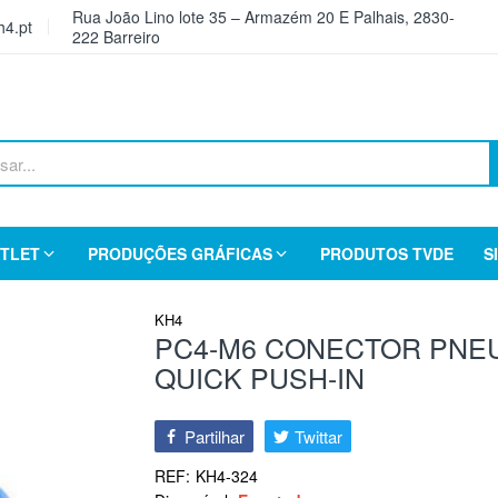
Rua João Lino lote 35 – Armazém 20 E Palhais, 2830-
4.pt
222 Barreiro
TLET
PRODUÇÕES GRÁFICAS
PRODUTOS TVDE
S
KH4
PC4-M6 CONECTOR PNEU
QUICK PUSH-IN
Partilhar
Twittar
REF:
KH4-324