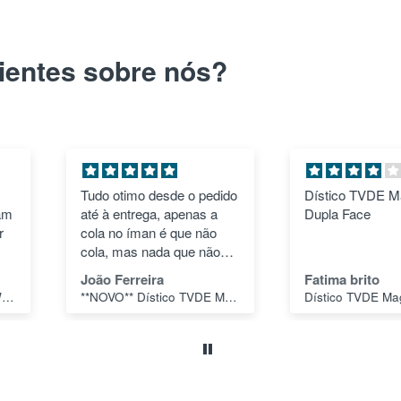
ientes sobre nós?
Tudo otimo desde o pedido
Dístico TVDE Magnético
até à entrega, apenas a
Dupla Face
cola no íman é que não
cola, mas nada que não
seja passível de resolver.
João Ferreira
Fatima brito
**NOVO** Dístico TVDE Magnético Dupla Face em ASA
Dístico TVDE Magnético Dupla Face