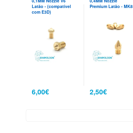
0,1MM Nozzle V6
0,4MM Nozzle
Latão - (compatível
Premium Latão - MK8
com E3D)
6,00€
2,50€