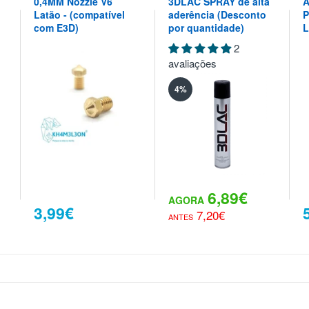
0,4MM Nozzle V6
3DLAC SPRAY de alta
A
Latão - (compatível
aderência (Desconto
P
com E3D)
por quantidade)
L
2
avaliações
4%
6,89€
3,99€
7,20€