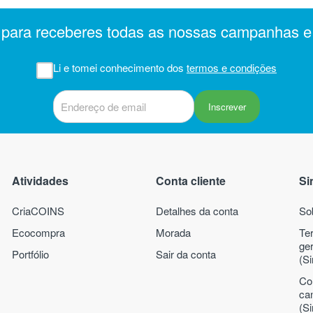
er para receberes todas as nossas campanhas 
Li e tomei conhecimento dos
termos e condições
Inscrever
Atividades
Conta cliente
Si
CriaCOINS
Detalhes da conta
So
Ecocompra
Morada
Te
ge
Portfólio
Sair da conta
(Si
Co
ca
(Si