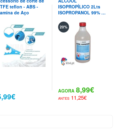
cessório de corte de
ÁLCOOL
ALCOOL
TFE teflon - ABS -
ISOPROPÍLICO 2Lts
ISOPROPI
amina de Aço
ISOPROPANOL 99% -
LT - kh4.
kh4.pt
20%
40%
8,99€
5,99€
11,25€
9,9