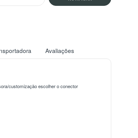
ansportadora
Avaliações
essora/customização escolher o conector