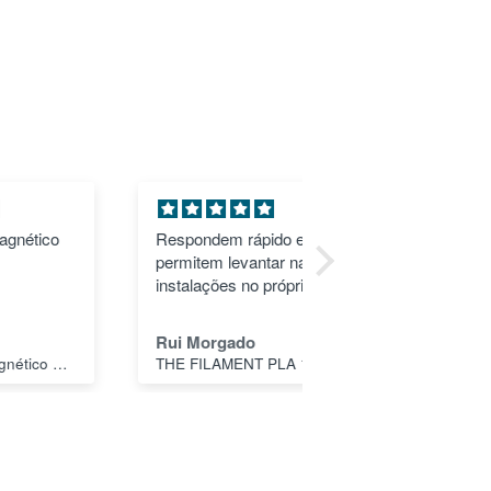
Respondem rápido e
THE FILAMENT PLA 1 
permitem levantar nas
MIDNIGHT BLACK
instalações no próprio dia
1.75MM - SPECTR
FILAMENTS
Rui Morgado
Carlos Silva
THE FILAMENT PLA 1 Kg SORBET YELLOW 1.75MM - SPECTRUM FILAMENTS