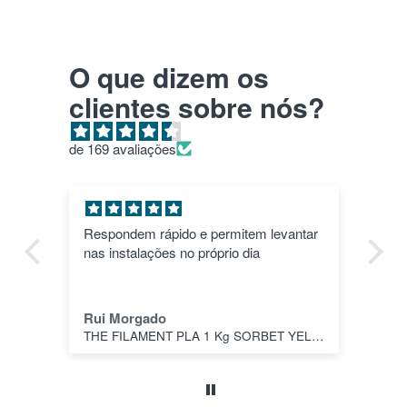
O que dizem os
clientes sobre nós?
de 169 avaliações
Respondem rápido e permitem levantar
THE 
nas instalações no próprio dia
BL
FI
Rui Morgado
Ca
THE FILAMENT PLA 1 Kg SORBET YELLOW 1.75MM - SPECTRUM FILAMENTS