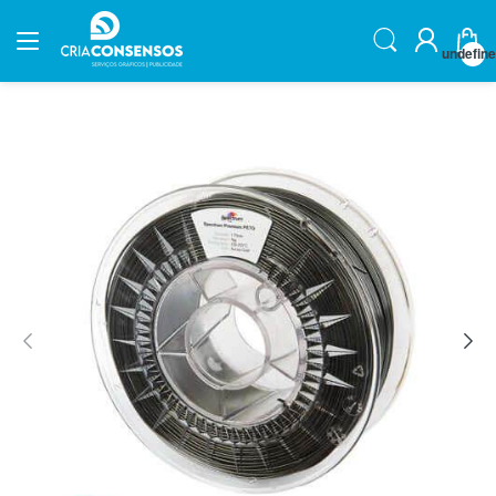
undefin