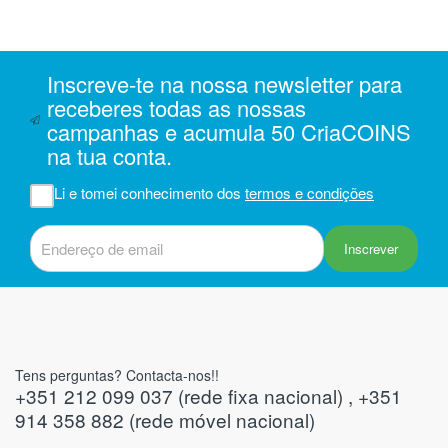
Inscreve-te na nossa newsletter para
receberes todas as nossas
campanhas e acumula 50 CriaCOINS
na tua conta.
Li e tomei conhecimento dos
termos e condições
Inscrever
Tens perguntas? Contacta-nos!!
+351 212 099 037 (rede fixa nacional) , +351
914 358 882 (rede móvel nacional)