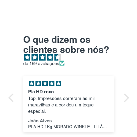
O que dizem os
clientes sobre nós?
de 169 avaliações
Pla HD roxo
Tu
ica
Top. Impressões correram às mil
en
maravilhas e a cor deu um toque
nã
dos
especial.
pas
1"
João Alves
Jo
PLA HD 1Kg MORADO WINKLE - LILÁS – WINKLE
s a
o