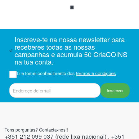
da
ais
oi
 e
Inscreve-te na nossa newsletter para
m
receberes todas as nossas
campanhas e acumula 50 CriaCOINS
na
na tua conta.
iam
r
Li e tomei conhecimento dos
termos e condições
 do
Inscrever
Tens perguntas? Contacta-nos!!
+351 212 099 037 (rede fixa nacional) , +351