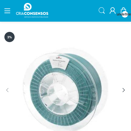
undefin
3
%