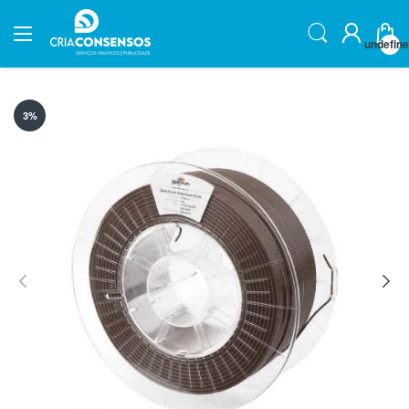
undefin
3
%