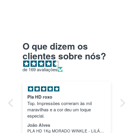
O que dizem os
clientes sobre nós?
de 169 avaliações
Pla HD roxo
Tu
ica
Top. Impressões correram às mil
en
maravilhas e a cor deu um toque
nã
dos
especial.
pas
1"
João Alves
Jo
PLA HD 1Kg MORADO WINKLE - LILÁS – WINKLE