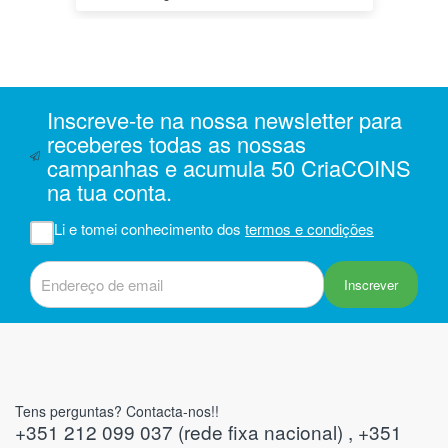
s a
o
da
ais
oi
 e
Inscreve-te na nossa newsletter para
receberes todas as nossas
campanhas e acumula 50 CriaCOINS
m
na tua conta.
na
Li e tomei conhecimento dos
termos e condições
iam
r
 do
Inscrever
Tens perguntas? Contacta-nos!!
+351 212 099 037 (rede fixa nacional) , +351