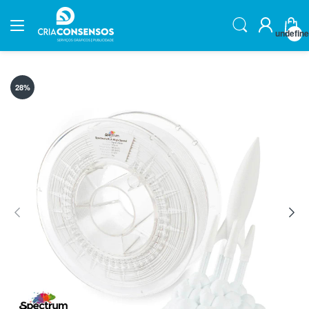
undefin
28
%