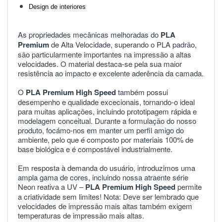
Design de interiores
As propriedades
mecânicas
melhoradas
do
PLA
Premium
de
Alta
Velocidade
,
superando
o
PLA
padrão
,
são
particularmente
importantes
na
impressão
a
altas
velocidades
.
O
material
destaca
-
se
pela
sua
maior
resistência
ao
impacto
e
excelente
aderência
da
camada
.
O
PLA
Premium
High
Speed
também
possui
desempenho
e
qualidade
excecionais
,
tornando
-
o
ideal
para
muitas
aplicações
,
incluindo
prototipagem
rápida
e
modelagem
conceitual
.
Durante
a
formulação
do
nosso
produto
,
focámo
-
nos
em
manter
um
perfil
amigo
do
ambiente
,
pelo
que
é
composto
por
materiais
100
%
de
base
biológica
e
é
compostável
industrialmente
.
Em
resposta
à
demanda
do
usuário
,
introduzimos
uma
ampla
gama
de
cores
,
incluindo
nossa
atraente
série
Neon
reativa
a
UV
–
PLA
Premium
High
Speed
permite
a
criatividade
sem
limites
!
Nota
:
Deve
ser
lembrado
que
velocidades
de
impressão
mais
altas
também
exigem
temperaturas
de
impressão
mais
altas
.