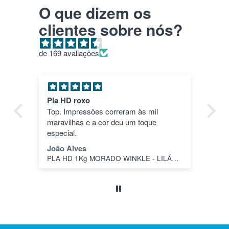
O que dizem os
clientes sobre nós?
de 169 avaliações
Pla HD roxo
Tu
ica
Top. Impressões correram às mil
en
maravilhas e a cor deu um toque
nã
dos
especial.
pas
1"
João Alves
Jo
PLA HD 1Kg MORADO WINKLE - LILÁS – WINKLE
s a
o
da
ais
oi
 e