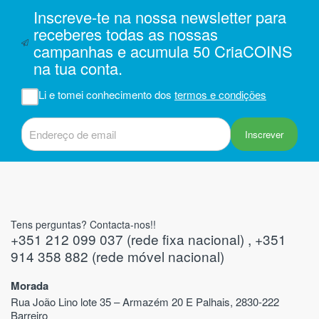
Inscreve-te na nossa newsletter para
m
receberes todas as nossas
campanhas e acumula 50 CriaCOINS
na
na tua conta.
iam
r
Li e tomei conhecimento dos
termos e condições
 do
Inscrever
Tens perguntas? Contacta-nos!!
+351 212 099 037 (rede fixa nacional) , +351
914 358 882 (rede móvel nacional)
Morada
Rua João Lino lote 35 – Armazém 20 E Palhais, 2830-222
Barreiro