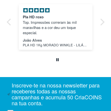
Pla HD roxo
Tu
ica
Top. Impressões correram às mil
en
maravilhas e a cor deu um toque
nã
dos
especial.
pas
1"
João Alves
Jo
PLA HD 1Kg MORADO WINKLE - LILÁS – WINKLE
s a
o
da
ais
oi
 e
Inscreve-te na nossa newsletter para
m
receberes todas as nossas
campanhas e acumula 50 CriaCOINS
na
na tua conta.
iam
r